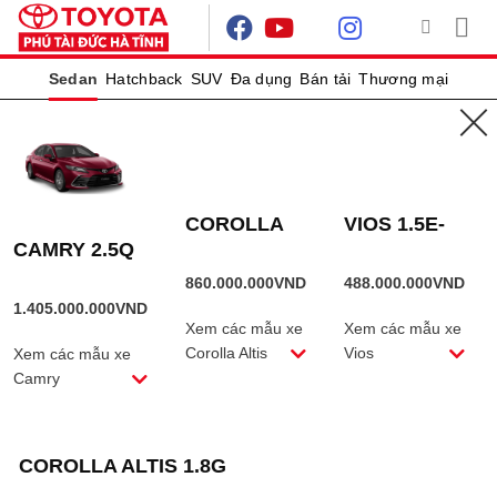
Skip
to
content
Sedan
Hatchback
SUV
Đa dụng
Bán tải
Thương mại
TRANG
CHỦ
/
SẢN PHẨM
ĐƯỢC
GẮN THẺ
“COROLLA
COROLLA
VIOS 1.5E-
ALTIS
1.8G”
CAMRY 2.5Q
ALTIS
CVT
1.8HEV
860.000.000
VND
488.000.000
VND
1.405.000.000
VND
Xem các mẫu xe
Xem các mẫu xe
Corolla Altis
Vios
Xem các mẫu xe
Camry
COROLLA ALTIS 1.8G