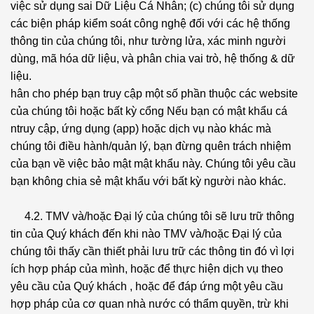
việc sử dụng sai Dữ Liệu Cá Nhân; (c) chúng tôi sử dụng
các biện pháp kiểm soát công nghệ đối với các hệ thống
thông tin của chúng tôi, như tường lửa, xác minh người
dùng, mã hóa dữ liệu, và phân chia vai trò, hệ thống & dữ
liệu.
hân cho phép bạn truy cập một số phần thuộc các website
của chúng tôi hoặc bất kỳ cổng Nếu bạn có mật khẩu cá
ntruy cập, ứng dụng (app) hoặc dịch vụ nào khác mà
chúng tôi điều hành/quản lý, bạn đừng quên trách nhiệm
của bạn về việc bảo mật mật khẩu này. Chúng tôi yêu cầu
bạn không chia sẻ mật khẩu với bất kỳ người nào khác.
4.2. TMV và/hoặc Đại lý của chúng tôi sẽ lưu trữ thông
tin của Quý khách đến khi nào TMV và/hoặc Đại lý của
chúng tôi thấy cần thiết phải lưu trữ các thông tin đó vì lợi
ích hợp pháp của mình, hoặc để thực hiện dịch vụ theo
yêu cầu của Quý khách , hoặc để đáp ứng một yêu cầu
hợp pháp của cơ quan nhà nước có thẩm quyền, trừ khi