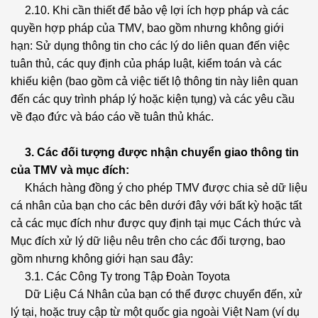
2.10. Khi cần thiết để bảo vệ lợi ích hợp pháp và các
quyền hợp pháp của TMV, bao gồm nhưng không giới
hạn: Sử dụng thông tin cho các lý do liên quan đến việc
tuân thủ, các quy định của pháp luật, kiểm toán và các
khiếu kiện (bao gồm cả việc tiết lộ thông tin này liên quan
đến các quy trình pháp lý hoặc kiện tụng) và các yêu cầu
về đạo đức và báo cáo về tuân thủ khác.
3. Các đối tượng được nhận chuyển giao thông tin
của TMV và mục đích:
Khách hàng đồng ý cho phép TMV được chia sẻ dữ liệu
cá nhân của bạn cho các bên dưới đây với bất kỳ hoặc tất
cả các mục đích như được quy định tại mục Cách thức và
Mục đích xử lý dữ liệu nêu trên cho các đối tượng, bao
gồm nhưng không giới hạn sau đây:
3.1. Các Công Ty trong Tập Đoàn Toyota
Dữ Liệu Cá Nhân của bạn có thể được chuyển đến, xử
lý tại, hoặc truy cập từ một quốc gia ngoài Việt Nam (ví dụ