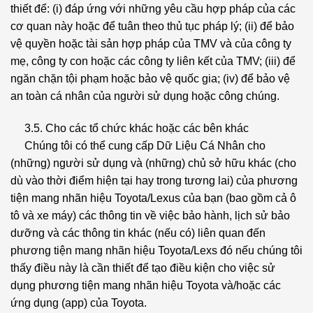
thiết để: (i) đáp ứng với những yêu cầu hợp pháp của các
cơ quan này hoặc để tuân theo thủ tục pháp lý; (ii) để bảo
vệ quyền hoặc tài sản hợp pháp của TMV và của công ty
mẹ, công ty con hoặc các công ty liên kết của TMV; (iii) để
ngăn chặn tội phạm hoặc bảo vệ quốc gia; (iv) để bảo vệ
an toàn cá nhân của người sử dụng hoặc công chúng.
3.5. Cho các tổ chức khác hoặc các bên khác
Chúng tôi có thể cung cấp Dữ Liệu Cá Nhân cho
(những) người sử dụng và (những) chủ sở hữu khác (cho
dù vào thời điểm hiện tại hay trong tương lai) của phương
tiện mang nhãn hiệu Toyota/Lexus của bạn (bao gồm cả ô
tô và xe máy) các thông tin về việc bảo hành, lịch sử bảo
dưỡng và các thông tin khác (nếu có) liên quan đến
phương tiện mang nhãn hiệu Toyota/Lexs đó nếu chúng tôi
thấy điều này là cần thiết để tạo điều kiện cho việc sử
dụng phương tiện mang nhãn hiệu Toyota và/hoặc các
ứng dụng (app) của Toyota.