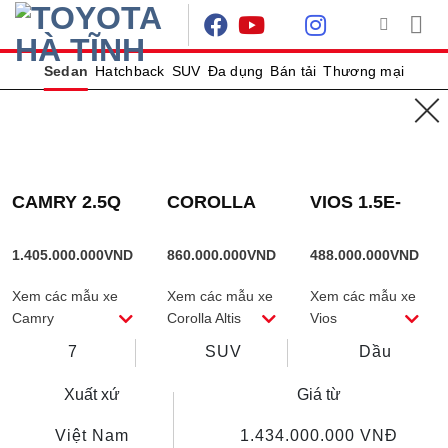
Skip
to
content
Sedan
Hatchback
SUV
Đa dụng
Bán tải
Thương mại
FORTUNER 2.8AT 4X4
CAMRY 2.5Q
COROLLA
VIOS 1.5E-
ALTIS
CVT
Lướt hành trình đậm dấu ấn
1.8HEV
1.405.000.000
VND
860.000.000
VND
488.000.000
VND
XEM THÔNG SỐ
SO SÁNH XE
Xem các mẫu xe
Xem các mẫu xe
Xem các mẫu xe
Số chỗ ngồi
Kiểu dáng
Nhiên liệu
Camry
Corolla Altis
Vios
7
SUV
Dầu
Xuất xứ
Giá từ
Việt Nam
1.434.000.000
VNĐ