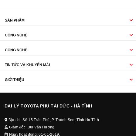
SẢN PHẨM
CÔNG NGHỆ
CÔNG NGHỆ
TIN TỨC VÀ KHUYẾN MÃI
GIỚI THIỆU
ĐẠI LÝ TOYOTA PHÚ TÀI ĐỨC - HÀ TĨNH
Địa chỉ: Số 15 Trần Phú, P. Thành Sen, Tỉnh Hà Tĩnh.
Giám đốc: Bùi Văn Hương
Ngày hoạt động: 01-01-2019.