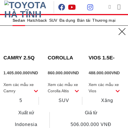
Skip
to
content
Sedan
Hatchback
SUV
Đa dụng
Bán tải
Thương mại
RAIZE 2 MÀU
CAMRY 2.5Q
COROLLA
VIOS 1.5E-
ALTIS
CVT
Khuấy đảo cuộc chơi
1.8HEV
1.405.000.000
VND
860.000.000
VND
488.000.000
VND
XEM THÔNG SỐ
SO SÁNH XE
Xem các mẫu xe
Xem các mẫu xe
Xem các mẫu xe
Số chỗ ngồi
Kiểu dáng
Nhiên liệu
Camry
Corolla Altis
Vios
5
SUV
Xăng
Xuất xứ
Giá từ
Indonesia
506.000.000
VNĐ