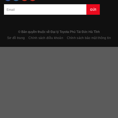
© Bản quyền thuộc về Đại lý Toyota Phú Tài Đức Hà Tĩnh
Sơ đồ trang
Chính sách điều khoản
Chính sách bảo mật thông tin