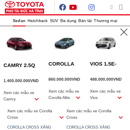
Skip
to
content
Sedan
Hatchback
SUV
Đa dụng
Bán tải
Thương mại
TRANG CHỦ
/
SUV
/
COROLLA CROSS
COROLLA
VIOS 1.5E-
CAMRY 2.5Q
ALTIS
CVT
1.8HEV
860.000.000
VND
488.000.000
VND
1.405.000.000
VND
COROLLA CROSS
COROLLA CROSS
1.8HEV
XĂNG
Xem các mẫu xe
Xem các mẫu xe
Xem các mẫu xe
Corolla Altis
Vios
Camry
905.000.000
VND
820.000.000
VND
Xem các mẫu xe
Corolla
Xem các mẫu xe
Corolla
Cross
Cross
COROLLA CROSS XĂNG
COROLLA CROSS XĂNG