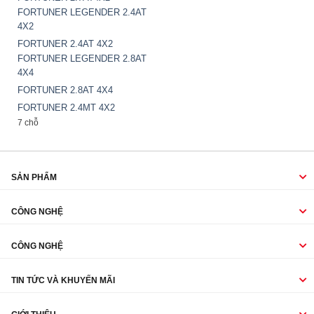
FORTUNER LEGENDER 2.4AT
4X2
FORTUNER 2.4AT 4X2
FORTUNER LEGENDER 2.8AT
4X4
FORTUNER 2.8AT 4X4
FORTUNER 2.4MT 4X2
7 chỗ
SẢN PHẨM
CÔNG NGHỆ
CÔNG NGHỆ
TIN TỨC VÀ KHUYẾN MÃI