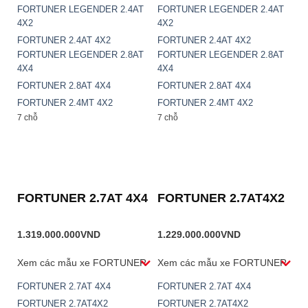
FORTUNER LEGENDER 2.4AT
FORTUNER LEGENDER 2.4AT
4X2
4X2
FORTUNER 2.4AT 4X2
FORTUNER 2.4AT 4X2
FORTUNER LEGENDER 2.8AT
FORTUNER LEGENDER 2.8AT
4X4
4X4
FORTUNER 2.8AT 4X4
FORTUNER 2.8AT 4X4
FORTUNER 2.4MT 4X2
FORTUNER 2.4MT 4X2
7 chỗ
7 chỗ
FORTUNER 2.7AT 4X4
FORTUNER 2.7AT4X2
1.319.000.000
VND
1.229.000.000
VND
Xem các mẫu xe
FORTUNER
Xem các mẫu xe
FORTUNER
FORTUNER 2.7AT 4X4
FORTUNER 2.7AT 4X4
FORTUNER 2.7AT4X2
FORTUNER 2.7AT4X2