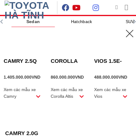
Skip
to
content
Sedan
Hatchback
SUV
TRANG
CHỦ
/
Sedan
Hatchback
SU
SẢN
PHẨM
ĐƯỢC
GẮN
CAMRY 2.5Q
COROLLA
VIOS 1.5E-
THẺ
“CAMRY
ALTIS
CVT
2.5Q”
1.8HEV
1.405.000.000
VND
860.000.000
VND
488.000.000
VND
Xem các mẫu xe
Xem các mẫu xe
Xem các mẫu xe
Camry
Corolla Altis
Vios
CAMRY 2.0G