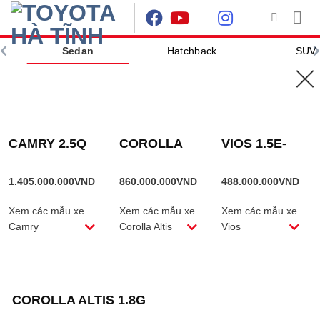
Skip
to
content
Sedan
Hatchback
SUV
TRANG
CHỦ
/
Sedan
Hatchback
SU
SẢN PHẨM
ĐƯỢC
GẮN THẺ
“COROLLA
CAMRY 2.5Q
COROLLA
VIOS 1.5E-
ALTIS
1.8V”
ALTIS
CVT
1.8HEV
1.405.000.000
VND
860.000.000
VND
488.000.000
VND
Xem các mẫu xe
Xem các mẫu xe
Xem các mẫu xe
Camry
Corolla Altis
Vios
COROLLA ALTIS 1.8G