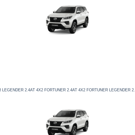
 LEGENDER 2.4AT 4X2
FORTUNER 2.4AT 4X2
FORTUNER LEGENDER 2.