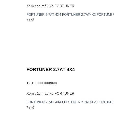
Xem các mẫu xe
FORTUNER
FORTUNER 2.7AT 4X4
FORTUNER 2.7AT4X2
FORTUNER
7 chỗ
FORTUNER 2.7AT 4X4
1.319.000.000
VND
Xem các mẫu xe
FORTUNER
FORTUNER 2.7AT 4X4
FORTUNER 2.7AT4X2
FORTUNER
7 chỗ