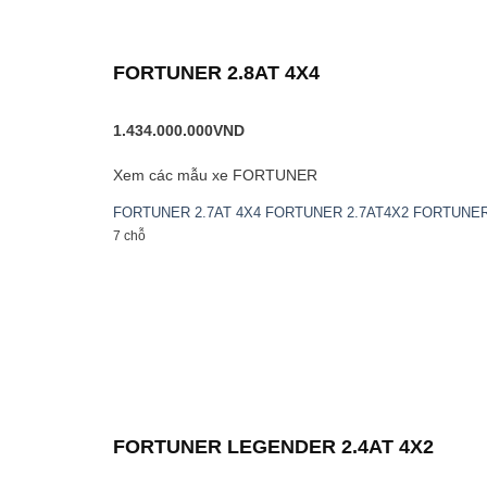
FORTUNER 2.8AT 4X4
1.434.000.000
VND
Xem các mẫu xe
FORTUNER
FORTUNER 2.7AT 4X4
FORTUNER 2.7AT4X2
FORTUNER
7 chỗ
FORTUNER LEGENDER 2.4AT 4X2