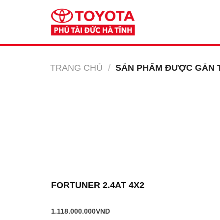
Skip
to
content
TRANG CHỦ
/
SẢN PHẨM ĐƯỢC GẮN T
FORTUNER 2.4AT 4X2
1.118.000.000
VND