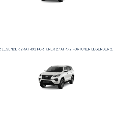
 LEGENDER 2.4AT 4X2
FORTUNER 2.4AT 4X2
FORTUNER LEGENDER 2.