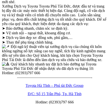
mới nhé.
Xưởng Dịch vụ Toyota Toyota Phú Tài Đức, được đầu tư và trang
bị đầy đủ các máy móc thiết bị hiện đại. Cùng đội ngũ, cố vấn dịch
vụ và kỹ thuật viên có trình độ chuyên môn cao. Luôn sẵn sàng
phục vụ, đem đến chất lượng dịch vụ tốt nhất cho quý khách. Để xế
yêu của quý khách, thực hiện được đa dạng các dịch vụ:
➤ Bảo dưỡng nhanh, chăm sóc xe định kỳ.
➤ Vệ sinh nội – ngoại thất, khoang động cơ.
➤ Dịch vụ làm đẹp xe: đồng sơn, phủ gầm,…
➤ Thay thế phụ tùng chính hãng.
Đội ngũ kỹ thuật viên tại xưởng dịch vụ của chúng tôi luôn
không ngừng nỗ lực nâng cao tay nghề, tích lũy kinh nghiệm mang
đến sự yên tâm cho Quý khách hàng, khi lựa chọn Toyota Toyota
Phú Tài Đức là điểm đến làm dịch vụ sửa chữa và bảo dưỡng xe.
Quý khách hãy nhanh tay đặt lịch bảo dưỡng tại Toyota
Toyota Phú Tài Đức để nhận được ưu đãi dịch vụ tháng 10:
Hotline: (02393)797 666
———————————————————-
Toyota Hà Tĩnh – Phú tài Đức Group
Đ/C: Số 15 Trần Phú, Tp. Hà Tĩnh
Hotline: (02393)797 666