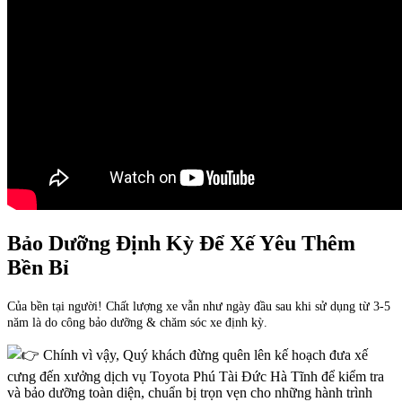
Bảo Dưỡng Định Kỳ Để Xế Yêu Thêm
Bền Bỉ
Của bền tại người! Chất lượng xe vẫn như ngày đầu sau khi sử dụng từ 3-5
năm là do công bảo dưỡng & chăm sóc xe định kỳ.
Chính vì vậy, Quý khách đừng quên lên kế hoạch đưa xế
cưng đến xưởng dịch vụ Toyota Phú Tài Đức Hà Tĩnh để kiểm tra
và bảo dưỡng toàn diện, chuẩn bị trọn vẹn cho những hành trình