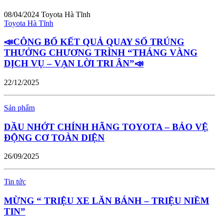
08/04/2024
Toyota Hà Tĩnh
Toyota Hà Tĩnh
📣CÔNG BỐ KẾT QUẢ QUAY SỐ TRÚNG
THƯỞNG CHƯƠNG TRÌNH “THÁNG VÀNG
DỊCH VỤ – VẠN LỜI TRI ÂN”📣
22/12/2025
Sản phẩm
DẦU NHỚT CHÍNH HÃNG TOYOTA – BẢO VỆ
ĐỘNG CƠ TOÀN DIỆN
26/09/2025
Tin tức
MỪNG “ TRIỆU XE LĂN BÁNH – TRIỆU NIỀM
TIN”