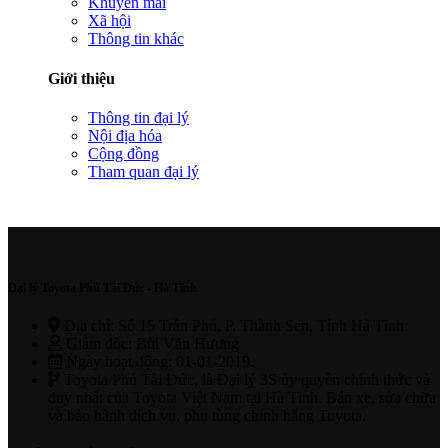
Khuyến mãi
Xã hội
Thông tin khác
Giới thiệu
Thông tin đại lý
Nội địa hóa
Cộng đồng
Tham quan đại lý
Đại lý Toyota Phú Tài Đức - Hà Tĩnh
Địa chỉ: Số 15 Trần Phú, P. Thành Sen, Tỉnh Hà Tĩnh.
Giám đốc: Bùi Văn Hương
Ngày hoạt động: 01-01-2019.
Toyota Phú Tài Đức, là Đại lý 3S ủy quyền chính thức và
duy nhất của Toyota Việt Nam tại Hà Tĩnh. Bán xe, sửa chữa
và bảo hành dịch vụ, phụ tùng chính hãng Toyota.