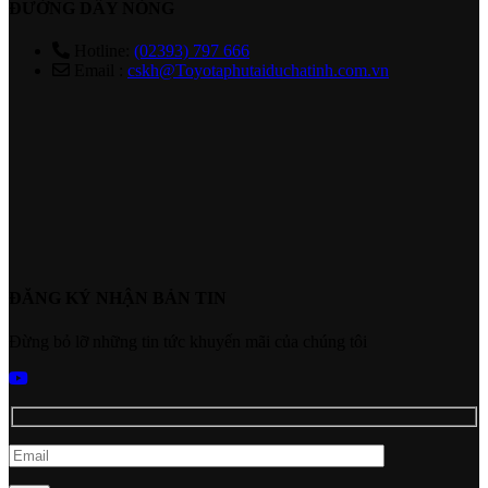
ĐƯỜNG DÂY NÓNG
Hotline:
(02393) 797 666
Email :
cskh@Toyotaphutaiduchatinh.com.vn
ĐĂNG KÝ NHẬN BẢN TIN
Đừng bỏ lỡ những tin tức khuyến mãi của chúng tôi