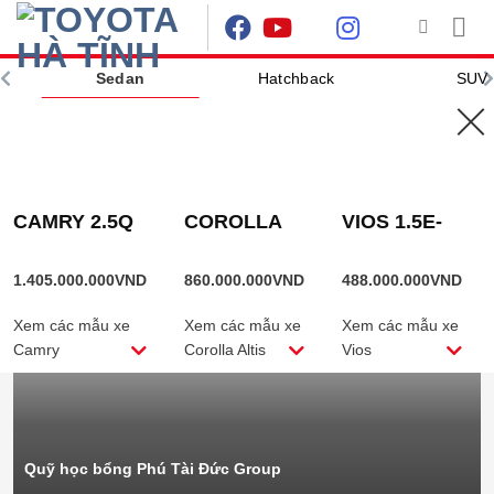
Skip
to
content
Sedan
Hatchback
SUV
Sedan
Hatchback
SU
TIN NỔI BẬT
CAMRY 2.5Q
COROLLA
VIOS 1.5E-
ALTIS
CVT
1.8HEV
1.405.000.000
VND
860.000.000
VND
488.000.000
VND
Xem các mẫu xe
Xem các mẫu xe
Xem các mẫu xe
Camry
Corolla Altis
Vios
Quỹ học bổng Phú Tài Đức Group