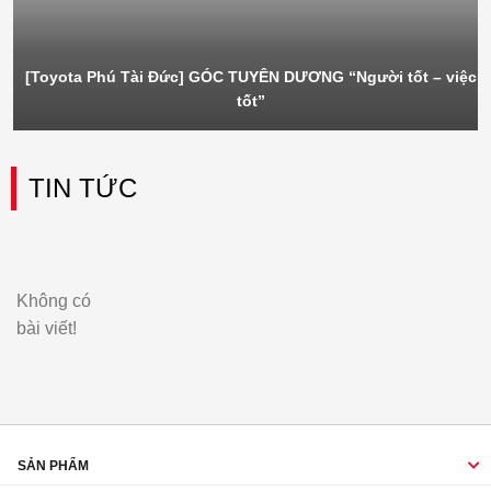
[Toyota Phú Tài Đức] GÓC TUYÊN DƯƠNG “Người tốt – việc
tốt”
TIN TỨC
Không có
bài viết!
SẢN PHẨM