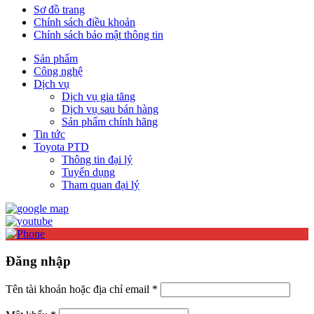
Sơ đồ trang
Chính sách điều khoản
Chính sách bảo mật thông tin
Sản phẩm
Công nghệ
Dịch vụ
Dịch vụ gia tăng
Dịch vụ sau bán hàng
Sản phẩm chính hãng
Tin tức
Toyota PTD
Thông tin đại lý
Tuyển dụng
Tham quan đại lý
Đăng nhập
Tên tài khoản hoặc địa chỉ email
*