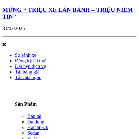
MỪNG “ TRIỆU XE LĂN BÁNH – TRIỆU NIỀM
TIN”
31/07/2025
So sánh xe
Đăng ký lái thử
Đặt hẹn dịch vụ
Tải bảng giá
Tải catalogue
Sản Phẩm
Bán tải
Đa dụng
Hatchback
Sedan
SUV