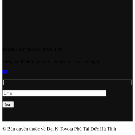
ĐĂNG KÝ NHẬN BẢN TIN
Đừng bỏ lỡ những tin tức khuyến mãi của chúng tôi
© Bản quyền thuộc về Đại lý Toyota Phú Tài Đức Hà Tĩnh