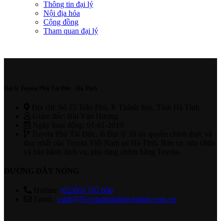
Thông tin đại lý
Nội địa hóa
Cộng đồng
Tham quan đại lý
Đại lý Toyota Phú Tài Đức - Hà Tĩnh
Địa chỉ: Số 15 Trần Phú, P. Thành Sen, Tỉnh Hà Tĩnh.
Giám đốc: Bùi Văn Hương
Ngày hoạt động: 01-01-2019.
Toyota Phú Tài Đức, là Đại lý 3S ủy quyền chính thức và
duy nhất của Toyota Việt Nam tại Hà Tĩnh. Bán xe, sửa chữa
và bảo hành dịch vụ, phụ tùng chính hãng Toyota.
ĐƯỜNG DÂY NÓNG
Hotline:
(02393) 797 666
Email :
cskh@Toyotaphutaiduchatinh.com.vn