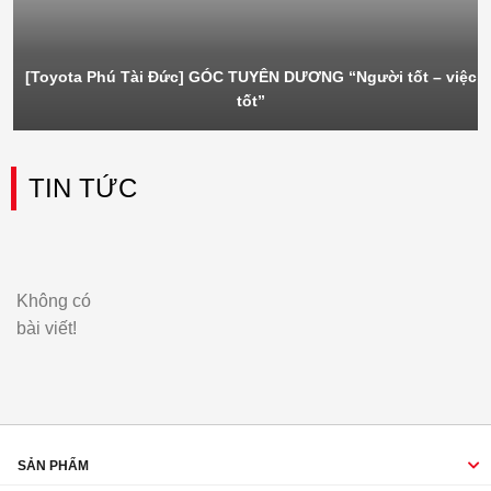
[Toyota Phú Tài Đức] GÓC TUYÊN DƯƠNG “Người tốt – việc
tốt”
TIN TỨC
Không có
bài viết!
SẢN PHẨM