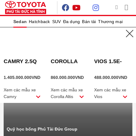
Skip
to
content
Sedan
Hatchback
SUV
Đa dụng
Bán tải
Thương mại
TIN NỔI BẬT
CAMRY 2.5Q
COROLLA
VIOS 1.5E-
ALTIS
CVT
1.8HEV
1.405.000.000
VND
860.000.000
VND
488.000.000
VND
Xem các mẫu xe
Xem các mẫu xe
Xem các mẫu xe
Camry
Corolla Altis
Vios
Quỹ học bổng Phú Tài Đức Group