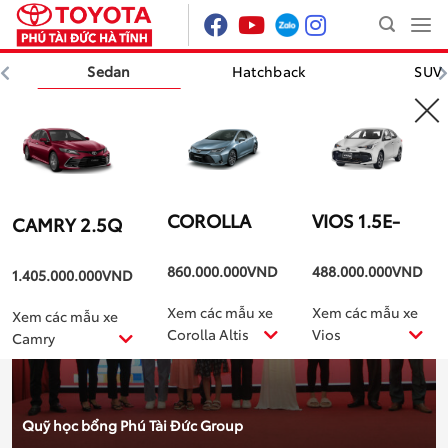
Skip
to
content
Sedan
Hatchback
SUV
Sedan
Hatchback
SU
TIN NỔI BẬT
COROLLA
VIOS 1.5E-
CAMRY 2.5Q
ALTIS 1.8HEV
CVT
860.000.000
VND
488.000.000
VND
1.405.000.000
VND
Xem các mẫu xe
Xem các mẫu xe
Xem các mẫu xe
Corolla Altis
Vios
Camry
Quỹ học bổng Phú Tài Đức Group