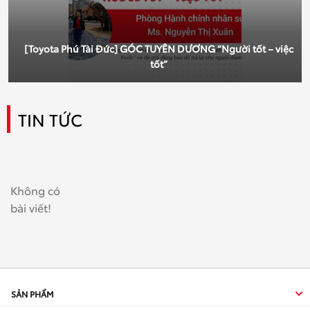
[Toyota Phú Tài Đức] GÓC TUYÊN DƯƠNG “Người tốt – việc
tốt”
TIN TỨC
Không có
bài viết!
SẢN PHẨM