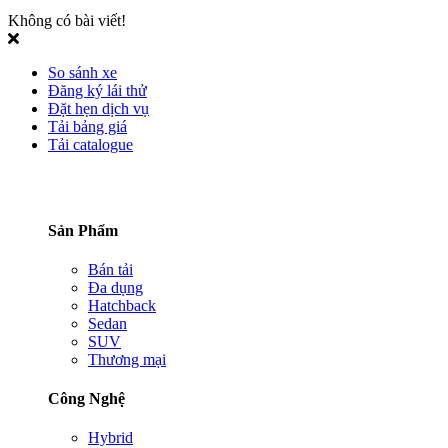
Không có bài viết!
So sánh xe
Đăng ký lái thử
Đặt hẹn dịch vụ
Tải bảng giá
Tải catalogue
Sản Phẩm
Bán tải
Đa dụng
Hatchback
Sedan
SUV
Thương mại
Công Nghệ
Hybrid