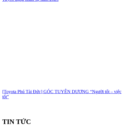
[Toyota Phú Tài Đức] GÓC TUYÊN DƯƠNG “Người tốt – việc
tốt”
TIN TỨC