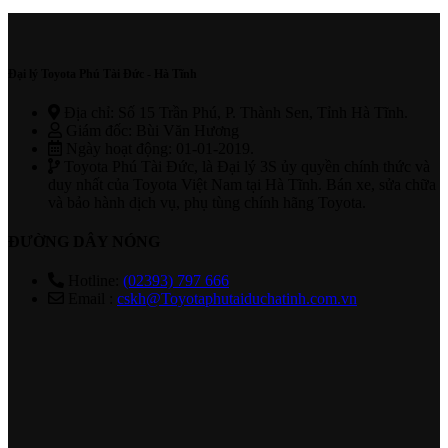
Đại lý Toyota Phú Tài Đức - Hà Tĩnh
Địa chỉ: Số 15 Trần Phú, P. Thành Sen, Tỉnh Hà Tĩnh.
Giám đốc: Bùi Văn Hương
Ngày hoạt động: 01-01-2019.
Toyota Phú Tài Đức, là Đại lý 3S ủy quyền chính thức và
duy nhất của Toyota Việt Nam tại Hà Tĩnh. Bán xe, sửa chữa
và bảo hành dịch vụ, phụ tùng chính hãng Toyota.
ĐƯỜNG DÂY NÓNG
Hotline:
(02393) 797 666
Email :
cskh@Toyotaphutaiduchatinh.com.vn