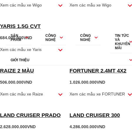
Xem các mẫu xe
Wigo
Xem các mẫu xe
Wigo
Không có bài
viết!
YARIS 1.5G CVT
SẢN
CÔNG
CÔNG
TIN TỨC
684.000.000
VND
PHẨM
NGHỆ
NGHỆ
VÀ
KHUYẾN
MÃI
Xem các mẫu xe
Yaris
GIỚI THIỆU
RAIZE 2 MÀU
FORTUNER 2.4MT 4X2
506.000.000
VND
1.026.000.000
VND
ĐƯỜNG DÂY NÓNG
ĐẠI LÝ TOYOTA PHÚ TÀI
ĐỨC - HÀ TĨNH
Xem các mẫu xe
Raize
Xem các mẫu xe
FORTUNER
Hotline:
(02393) 797 666
Email :
Địa chỉ: Số 15 Trần
cskh@Toyotaphutaiduchatinh.com.vn
Phú, P. Thành Sen, Tỉnh
LAND CRUISER PRADO
LAND CRUISER 300
Hà Tĩnh.
Giám đốc: Bùi Văn
Hương
2.628.000.000
VND
4.286.000.000
VND
Ngày hoạt động: 01-