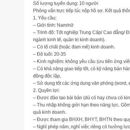
Số lượng tuyển dụng: 10 người
Phỏng vấn trực tiếp lúc nộp hồ sơ. Kết quả th
1. Yêu cầu:
– Giới tính: Nam/nữ
– Trình độ: Tốt nghiệp Trung Cấp/ Cao đẳng/ Đ
ngành kinh tế, quản trị kinh doanh).
– Có tố chất (hoặc đam mê) kinh doanh.
– Độ tuổi: 20-35
– Kinh nghiệm: không yêu cầu (ưu tiên ứng viê
– Có khả năng giao tiếp tốt, có kỹ năng bán h
động độc lập.
– Sử dụng tốt các ứng dụng văn phòng (word, 
2. Quyền lợi:
– Được đào tạo bài bản (dù có hay chưa có kinh
– Thu nhập không giới hạn theo năng lực. Gồm
quả kinh doanh.
– Được tham gia BHXH, BHYT, BHTN theo quy
– Nghỉ phép năm, nghỉ việc riêng có hưởng lươ