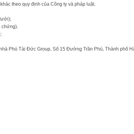
hác theo quy định của Công ty và pháp luật.
dưới);
g chứng).
;
òa nhà Phú Tài Đức Group, Số 15 Đường Trần Phú, Thành phố H