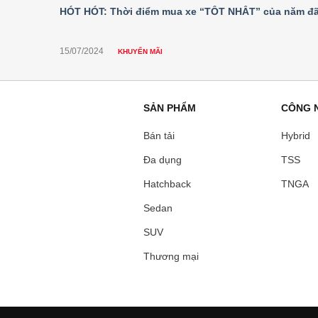
HÓT HÓT: Thời điểm mua xe “TỐT NHẤT” của năm đã
15/07/2024
KHUYẾN MÃI
SẢN PHẨM
CÔNG 
Bán tải
Hybrid
Đa dụng
TSS
Hatchback
TNGA
Sedan
SUV
Thương mại