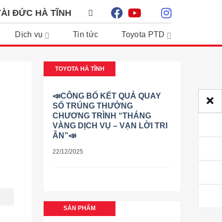
ÀI ĐỨC HÀ TĨNH
Dịch vụ
Tin tức
Toyota PTD
TOYOTA HÀ TĨNH
📣CÔNG BỐ KẾT QUẢ QUAY
SỐ TRÚNG THƯỞNG
CHƯƠNG TRÌNH “THÁNG
VÀNG DỊCH VỤ – VẠN LỜI TRI
ÂN”📣
22/12/2025
SẢN PHẨM