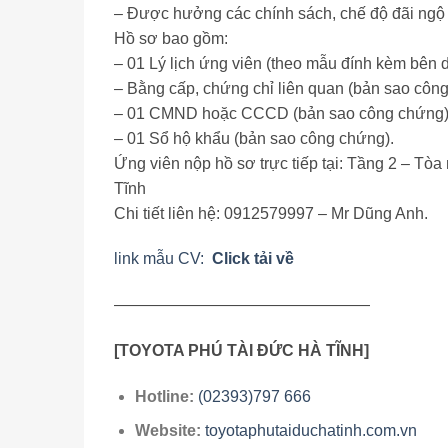
– Được hưởng các chính sách, chế độ đãi ngộ k
Hồ sơ bao gồm:
– 01 Lý lịch ứng viên (theo mẫu đính kèm bên 
– Bằng cấp, chứng chỉ liên quan (bản sao côn
– 01 CMND hoặc CCCD (bản sao công chứng)
– 01 Sổ hộ khẩu (bản sao công chứng).
Ứng viên nộp hồ sơ trực tiếp tại: Tầng 2 – T
Tĩnh
Chi tiết liên hệ: 0912579997 – Mr Dũng Anh.
link mẫu CV:
Click tải về
————————————————
[TOYOTA PHÚ TÀI ĐỨC HÀ TĨNH]
Hotline:
(02393)797 666
Website:
toyotaphutaiduchatinh.com.vn