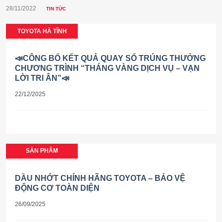
28/11/2022
TIN TỨC
TOYOTA HÀ TĨNH
📣CÔNG BỐ KẾT QUẢ QUAY SỐ TRÚNG THƯỞNG
CHƯƠNG TRÌNH “THÁNG VÀNG DỊCH VỤ – VẠN
LỜI TRI ÂN”📣
22/12/2025
SẢN PHẨM
DẦU NHỚT CHÍNH HÃNG TOYOTA – BẢO VỆ
ĐỘNG CƠ TOÀN DIỆN
26/09/2025