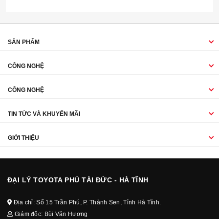
SẢN PHẨM
CÔNG NGHỆ
CÔNG NGHỆ
TIN TỨC VÀ KHUYẾN MÃI
GIỚI THIỆU
ĐẠI LÝ TOYOTA PHÚ TÀI ĐỨC - HÀ TĨNH
Địa chỉ: Số 15 Trần Phú, P. Thành Sen, Tỉnh Hà Tĩnh.
Giám đốc: Bùi Văn Hương