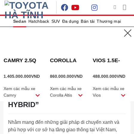
Skip
to
content
Sedan
Hatchback
SUV
Đa dụng
Bán tải
Thương mại
TRẢI NGHIỆM HÀNH TRÌNH XANH
CÙNG HYBRID
CAMRY 2.5Q
COROLLA
VIOS 1.5E-
01-10-2022
Xã hội
ALTIS
CVT
TOYOTA VIỆT NAM TỔ CHỨC
1.8HEV
1.405.000.000
VND
860.000.000
VND
488.000.000
VND
CHƯƠNG TRÌNH TRẢI NGHIỆM
Xem các mẫu xe
Xem các mẫu xe
Xem các mẫu xe
“HÀNH TRÌNH XANH CÙNG
Camry
Corolla Altis
Vios
HYBRID”
Nhằm mang đến những giải pháp di chuyển xanh và
phù hợp với cơ sở hạ tầng giao thông tại Việt Nam,